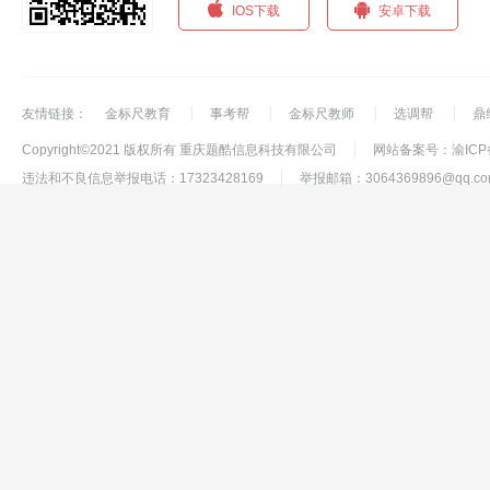
IOS下载
安卓下载
友情链接：
金标尺教育
事考帮
金标尺教师
选调帮
鼎
Copyright©2021 版权所有 重庆题酷信息科技有限公司
网站备案号：渝ICP备1
违法和不良信息举报电话：17323428169
举报邮箱：3064369896@qq.co